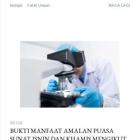
adalah cara yang lebih mudah untuk tubuh memperoleh
Kongsi
Catat Ulasan
BACA LAGI
nutrisi yang diperlukan tanpa perlu menahan rasa lapar.
Jaga masa makan Perkara pertama yang perlu
dititikberatkan dalam perihal penjagaan pemakanan ialah
masa makan yang tetap dan teratur. Sarapan pagi
merupakan masa makan yang paling penting namun
sering dipinggirkan akibat kekangan masa. Sarapan pagi
yang baik akan memastikan tubuh anda memperoleh
tenaga dan nutrisi yang cukup untuk menjalankan kerja-
kerja harian dengan lebih produktif. Begitu juga dengan
waktu makan tengah hari dan makan malam. Elakkan
waktu makan tengah hari dan makan malam yang terlalu
lewat dari norma. Waktu makan tengah hari yang ideal
ialah pada jam 12 tengah hari ...
30.1.23
BUKTI MANFAAT AMALAN PUASA
SUNAT ISNIN DAN KHAMIS MENGIKUT