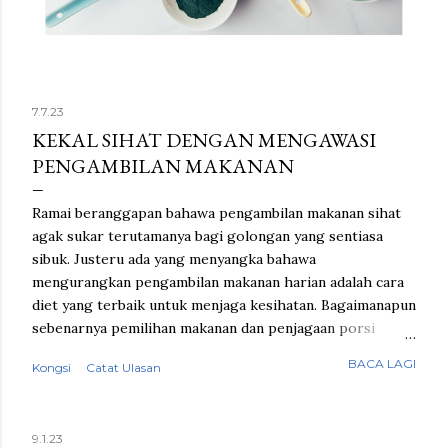
7.7.23
KEKAL SIHAT DENGAN MENGAWASI
PENGAMBILAN MAKANAN
Ramai beranggapan bahawa pengambilan makanan sihat
agak sukar terutamanya bagi golongan yang sentiasa
sibuk. Justeru ada yang menyangka bahawa
mengurangkan pengambilan makanan harian adalah cara
diet yang terbaik untuk menjaga kesihatan. Bagaimanapun
sebenarnya pemilihan makanan dan penjagaan porsi
adalah cara yang lebih mudah untuk tubuh memperoleh
BACA LAGI
Kongsi
Catat Ulasan
nutrisi yang diperlukan tanpa perlu menahan rasa lapar.
Jaga masa makan Perkara pertama yang perlu
dititikberatkan dalam perihal penjagaan pemakanan ialah
9.1.23
masa makan yang tetap dan teratur. Sarapan pagi