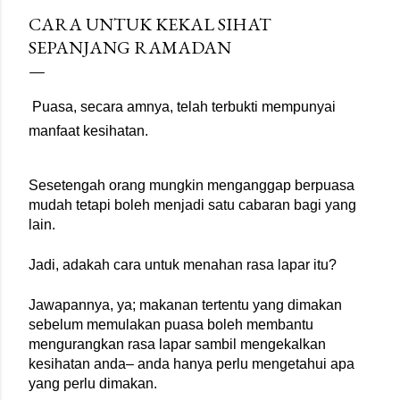
merupakan masa makan yang paling penting namun
CARA UNTUK KEKAL SIHAT
sering dipinggirkan akibat kekangan masa. Sarapan pagi
SEPANJANG RAMADAN
yang baik akan memastikan tubuh anda memperoleh
tenaga dan nutrisi yang cukup untuk menjalankan kerja-
kerja harian dengan lebih produktif. Begitu juga dengan
Puasa, secara amnya, telah terbukti mempunyai 
waktu makan tengah hari dan makan malam. Elakkan
manfaat kesihatan.
waktu makan tengah hari dan makan malam yang terlalu
lewat dari norma. Waktu makan tengah hari yang ideal
ialah pada jam 12 tengah hari ...
Sesetengah orang mungkin menganggap berpuasa 
mudah tetapi boleh menjadi satu cabaran bagi yang 
lain.
Jadi, adakah cara untuk menahan rasa lapar itu?
Jawapannya, ya; makanan tertentu yang dimakan 
sebelum memulakan puasa boleh membantu 
mengurangkan rasa lapar sambil mengekalkan 
kesihatan anda– anda hanya perlu mengetahui apa 
yang perlu dimakan.