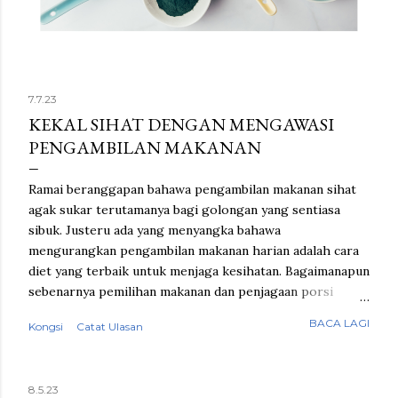
7.7.23
KEKAL SIHAT DENGAN MENGAWASI
PENGAMBILAN MAKANAN
Ramai beranggapan bahawa pengambilan makanan sihat
agak sukar terutamanya bagi golongan yang sentiasa
sibuk. Justeru ada yang menyangka bahawa
mengurangkan pengambilan makanan harian adalah cara
diet yang terbaik untuk menjaga kesihatan. Bagaimanapun
sebenarnya pemilihan makanan dan penjagaan porsi
adalah cara yang lebih mudah untuk tubuh memperoleh
BACA LAGI
Kongsi
Catat Ulasan
nutrisi yang diperlukan tanpa perlu menahan rasa lapar.
Jaga masa makan Perkara pertama yang perlu
dititikberatkan dalam perihal penjagaan pemakanan ialah
8.5.23
masa makan yang tetap dan teratur. Sarapan pagi