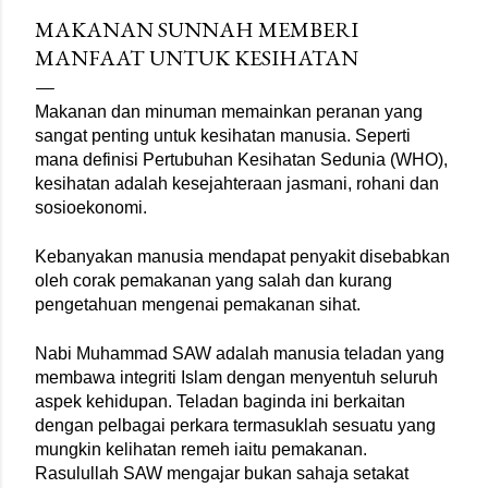
merupakan masa makan yang paling penting namun
MAKANAN SUNNAH MEMBERI
sering dipinggirkan akibat kekangan masa. Sarapan pagi
MANFAAT UNTUK KESIHATAN
yang baik akan memastikan tubuh anda memperoleh
tenaga dan nutrisi yang cukup untuk menjalankan kerja-
Makanan dan minuman memainkan peranan yang 
kerja harian dengan lebih produktif. Begitu juga dengan
sangat penting untuk kesihatan manusia. Seperti 
waktu makan tengah hari dan makan malam. Elakkan
mana definisi Pertubuhan Kesihatan Sedunia (WHO), 
waktu makan tengah hari dan makan malam yang terlalu
kesihatan adalah kesejahteraan jasmani, rohani dan 
lewat dari norma. Waktu makan tengah hari yang ideal
sosioekonomi.
ialah pada jam 12 tengah hari ...
Kebanyakan manusia mendapat penyakit disebabkan 
oleh corak pemakanan yang salah dan kurang 
pengetahuan mengenai pemakanan sihat.
Nabi Muhammad SAW adalah manusia teladan yang 
membawa integriti Islam dengan menyentuh seluruh 
aspek kehidupan. Teladan baginda ini berkaitan 
dengan pelbagai perkara termasuklah sesuatu yang 
mungkin kelihatan remeh iaitu pemakanan. 
Rasulullah SAW mengajar bukan sahaja setakat 