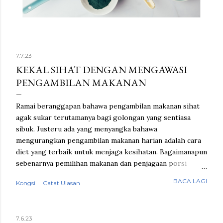
7.7.23
KEKAL SIHAT DENGAN MENGAWASI
PENGAMBILAN MAKANAN
Ramai beranggapan bahawa pengambilan makanan sihat
agak sukar terutamanya bagi golongan yang sentiasa
sibuk. Justeru ada yang menyangka bahawa
mengurangkan pengambilan makanan harian adalah cara
diet yang terbaik untuk menjaga kesihatan. Bagaimanapun
sebenarnya pemilihan makanan dan penjagaan porsi
adalah cara yang lebih mudah untuk tubuh memperoleh
BACA LAGI
Kongsi
Catat Ulasan
nutrisi yang diperlukan tanpa perlu menahan rasa lapar.
Jaga masa makan Perkara pertama yang perlu
dititikberatkan dalam perihal penjagaan pemakanan ialah
7.6.23
masa makan yang tetap dan teratur. Sarapan pagi