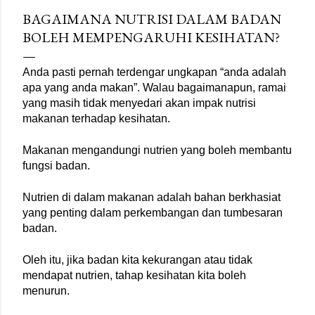
merupakan masa makan yang paling penting namun
BAGAIMANA NUTRISI DALAM BADAN
sering dipinggirkan akibat kekangan masa. Sarapan pagi
BOLEH MEMPENGARUHI KESIHATAN?
yang baik akan memastikan tubuh anda memperoleh
tenaga dan nutrisi yang cukup untuk menjalankan kerja-
Anda pasti pernah terdengar ungkapan “anda adalah 
kerja harian dengan lebih produktif. Begitu juga dengan
apa yang anda makan”. Walau bagaimanapun, ramai 
waktu makan tengah hari dan makan malam. Elakkan
yang masih tidak menyedari akan impak nutrisi 
waktu makan tengah hari dan makan malam yang terlalu
makanan terhadap kesihatan.
lewat dari norma. Waktu makan tengah hari yang ideal
ialah pada jam 12 tengah hari ...
Makanan mengandungi nutrien yang boleh membantu 
fungsi badan.
Nutrien di dalam makanan adalah bahan berkhasiat 
yang penting dalam perkembangan dan tumbesaran 
badan.
Oleh itu, jika badan kita kekurangan atau tidak 
mendapat nutrien, tahap kesihatan kita boleh 
menurun.