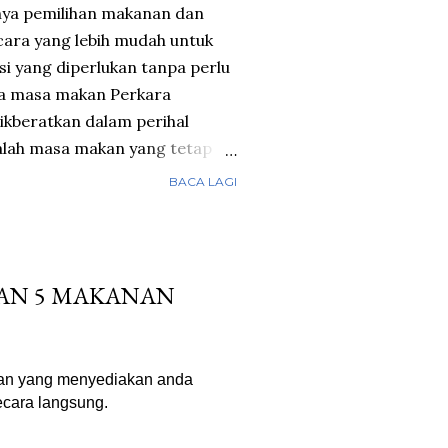
ya pemilihan makanan dan
cara yang lebih mudah untuk
i yang diperlukan tanpa perlu
ga masa makan Perkara
tikberatkan dalam perihal
lah masa makan yang tetap
agi merupakan masa makan
BACA LAGI
un sering dipinggirkan akibat
pagi yang baik akan
 memperoleh tenaga dan
k menjalankan kerja-kerja
KAN 5 MAKANAN
uktif. Begitu juga dengan
i dan makan malam. Elakkan
ri dan makan malam yang
nan yang menyediakan anda
a. Waktu makan tengah hari
ecara langsung.
 12 tengah hari ...