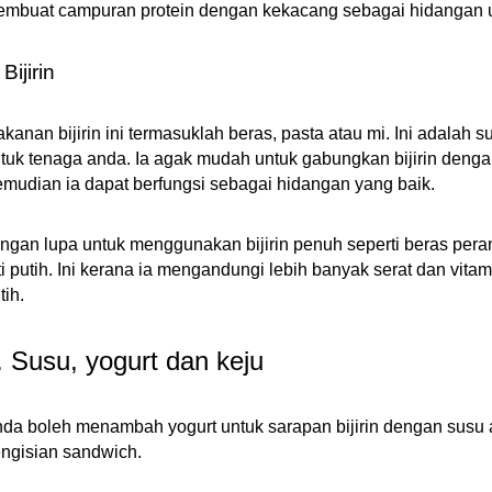
mbuat campuran protein dengan kekacang sebagai hidangan 
 Bijirin
kanan bijirin ini termasuklah beras, pasta atau mi. Ini adalah
tuk tenaga anda. Ia agak mudah untuk gabungkan bijirin denga
mudian ia dapat berfungsi sebagai hidangan yang baik.
ngan lupa untuk menggunakan bijirin penuh seperti beras per
ti putih. Ini kerana ia mengandungi lebih banyak serat dan vitam
tih.
. Susu, yogurt dan keju
da boleh menambah yogurt untuk sarapan bijirin dengan susu 
ngisian sandwich.