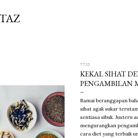
Langkau ke kandungan utama
STAZ
7.7.23
KEKAL SIHAT D
PENGAMBILAN
Ramai beranggapan bah
sihat agak sukar teruta
sentiasa sibuk. Justeru
mengurangkan pengambi
cara diet yang terbaik u