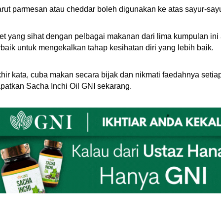
rut parmesan atau cheddar boleh digunakan ke atas sayur-sayu
et yang sihat dengan pelbagai makanan dari lima kumpulan ini 
rbaik untuk mengekalkan tahap kesihatan diri yang lebih baik.
hir kata, cuba makan secara bijak dan nikmati faedahnya setiap
patkan Sacha Inchi Oil GNI sekarang.