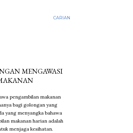
CARIAN
ENGAN MENGAWASI
 MAKANAN
awa pengambilan makanan
manya bagi golongan yang
 ada yang menyangka bahawa
lan makanan harian adalah
ntuk menjaga kesihatan.