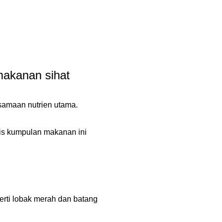
makanan sihat
samaan nutrien utama.
s kumpulan makanan ini
rti lobak merah dan batang